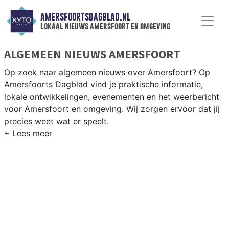
AMERSFOORTSDAGBLAD.NL
lokaal nieuws amersfoort en omgeving
ALGEMEEN NIEUWS AMERSFOORT
Op zoek naar algemeen nieuws over Amersfoort? Op
Amersfoorts Dagblad vind je praktische informatie,
lokale ontwikkelingen, evenementen en het weerbericht
voor Amersfoort en omgeving. Wij zorgen ervoor dat jij
precies weet wat er speelt.
PRAKTISCHE INFORMATIE AMERSFOORT
Van werkzaamheden op de A1 en de Stichtse Rotonde
tot evenementen als de Amersfoort Jazz en het Sint
Jorisfestijn, plus weersberichten voor de regio.