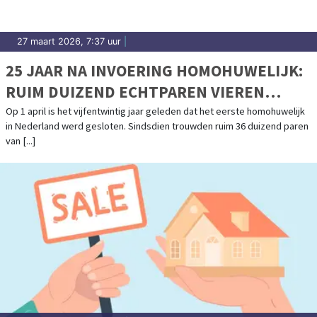
27 maart 2026, 7:37 uur
|
25 JAAR NA INVOERING HOMOHUWELIJK:
RUIM DUIZEND ECHTPAREN VIEREN
JUBILEUM
Op 1 april is het vijfentwintig jaar geleden dat het eerste homohuwelijk
in Nederland werd gesloten. Sindsdien trouwden ruim 36 duizend paren
van [...]