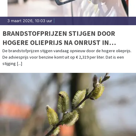
3 maart 2026, 10:03 uur
|
BRANDSTOFPRIJZEN STIJGEN DOOR
HOGERE OLIEPRIJS NA ONRUST IN
MIDDEN-OOSTEN
De brandstofprijzen stijgen vandaag opnieuw door de hogere olieprijs.
De adviesprijs voor benzine komt uit op € 2,319 per liter. Dat is een
stijging [...]