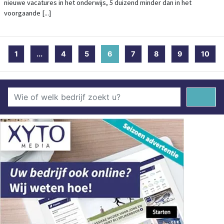
nieuwe vacatures in het onderwijs, 5 duizend minder dan in het
voorgaande [...]
1
...
4
5
6
(current)
7
8
9
10