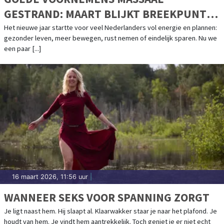
GESTRAND: MAART BLIJKT BREEKPUNT
VOOR NEDERLANDERS
Het nieuwe jaar startte voor veel Nederlanders vol energie en plannen:
gezonder leven, meer bewegen, rust nemen of eindelijk sparen. Nu we
een paar [...]
16 maart 2026, 11:56 uur
|
WANNEER SEKS VOOR SPANNING ZORGT
Je ligt naast hem. Hij slaapt al. Klaarwakker staar je naar het plafond. Je
houdt van hem. Je vindt hem aantrekkelijk. Toch geniet je er niet echt