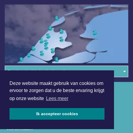
Overige dagbladen in de regio
Deze website maakt gebruik van cookies om
Algemene voorwaarden
ervoor te zorgen dat u de beste ervaring krijgt
op onze website
Lees meer
Disclaimer
Privacy Statement
Ik accepteer cookies
Copyright (c) 2026 | Amersfoortsdagblad.nl - Alle rechten
voorbehouden