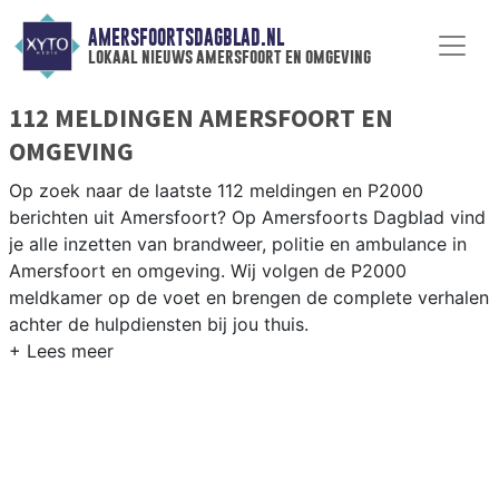
AMERSFOORTSDAGBLAD.NL
lokaal nieuws amersfoort en omgeving
112 MELDINGEN AMERSFOORT EN
OMGEVING
Op zoek naar de laatste 112 meldingen en P2000
berichten uit Amersfoort? Op Amersfoorts Dagblad vind
je alle inzetten van brandweer, politie en ambulance in
Amersfoort en omgeving. Wij volgen de P2000
meldkamer op de voet en brengen de complete verhalen
achter de hulpdiensten bij jou thuis.
P2000 MELDINGEN AMERSFOORT
Van incidenten op de A1 en A28 tot meldingen in wijken
als Vathorst, Nieuwland en de Amersfoortse binnenstad
— onze redactie is er altijd snel bij.