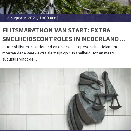
3 augustus 2026, 11:00 uur
|
FLITSMARATHON VAN START: EXTRA
SNELHEIDSCONTROLES IN NEDERLAND
EN POPULAIRE VAKANTIELANDEN
Automobilisten in Nederland en diverse Europese vakantielanden
moeten deze week extra alert zijn op hun snelheid. Tot en met 9
augustus vindt de [...]