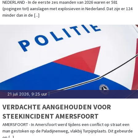
AANSLAGENPROBLEMATIEK BLIJFT
NEDERLAND - In de eerste zes maanden van 2026 waren er 581
(pogingen tot) aanslagen met explosieven in Nederland. Dat zijn er 124
ERNSTIG
minder dan in de [...]
21 juli 2026, 9:25 uur
|
VERDACHTE AANGEHOUDEN VOOR
STEEKINCIDENT AMERSFOORT
AMERSFOORT - In Amersfoort werd tijdens een conflict op straat een
man gestoken op de Paladijnenweg, vlakbij Turpijnplaats. Dit gebeurde
op [...]