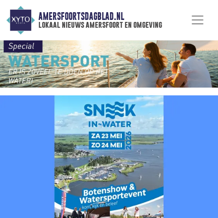
AMERSFOORTSDAGBLAD.NL
lokaal nieuws amersfoort en omgeving