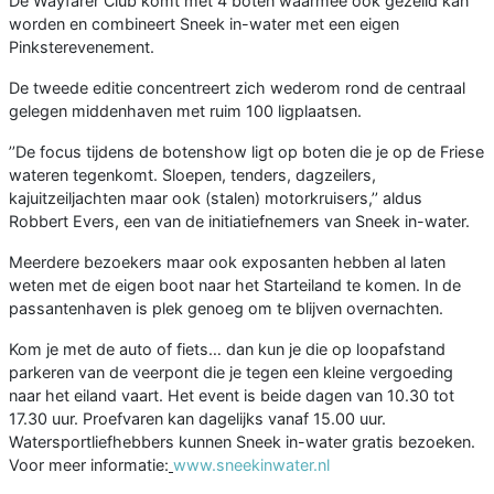
De Wayfarer Club komt met 4 boten waarmee ook gezeild kan
worden en combineert Sneek in-water met een eigen
Pinksterevenement.
De tweede editie concentreert zich wederom rond de centraal
gelegen middenhaven met ruim 100 ligplaatsen.
’’De focus tijdens de botenshow ligt op boten die je op de Friese
wateren tegenkomt. Sloepen, tenders, dagzeilers,
kajuitzeiljachten maar ook (stalen) motorkruisers,’’ aldus
Robbert Evers, een van de initiatiefnemers van Sneek in-water.
Meerdere bezoekers maar ook exposanten hebben al laten
weten met de eigen boot naar het Starteiland te komen. In de
passantenhaven is plek genoeg om te blijven overnachten.
Kom je met de auto of fiets… dan kun je die op loopafstand
parkeren van de veerpont die je tegen een kleine vergoeding
naar het eiland vaart. Het event is beide dagen van 10.30 tot
17.30 uur. Proefvaren kan dagelijks vanaf 15.00 uur.
Watersportliefhebbers kunnen Sneek in-water gratis bezoeken.
Voor meer informatie:
www.sneekinwater.nl