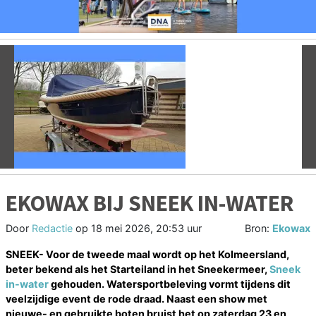
Vorige
V
EKOWAX BIJ SNEEK IN-WATER
Door
Redactie
op
18 mei 2026, 20:53 uur
Bron:
Ekowax
SNEEK- Voor de tweede maal wordt op het Kolmeersland,
beter bekend als het Starteiland in het Sneekermeer,
Sneek
in-water
gehouden. Watersportbeleving vormt tijdens dit
veelzijdige event de rode draad. Naast een show met
nieuwe- en gebruikte boten bruist het op zaterdag 23 en