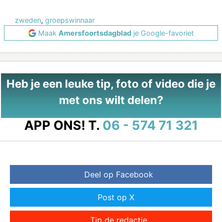
zweden
,
groepswinnaar
Maak
Amersfoortsdagblad
je Google-favoriet
Heb je een leuke tip, foto of video die je
met ons wilt delen?
APP ONS!
T.
06 - 574 71 321
Deel op Facebook
Post op X
Tip de redactie