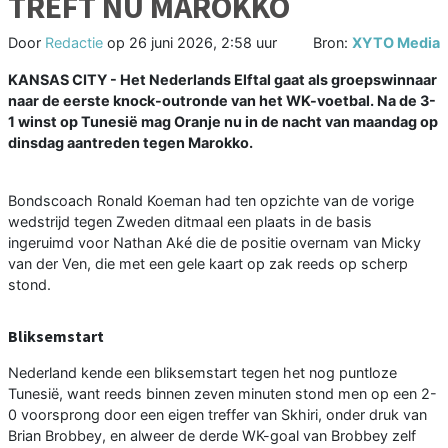
TREFT NU MAROKKO
Door
Redactie
op
26 juni 2026, 2:58 uur
Bron:
XYTO Media
KANSAS CITY - Het Nederlands Elftal gaat als groepswinnaar
naar de eerste knock-outronde van het WK-voetbal. Na de 3-
1 winst op Tunesië mag Oranje nu in de nacht van maandag op
dinsdag aantreden tegen Marokko.
Bondscoach Ronald Koeman had ten opzichte van de vorige
wedstrijd tegen Zweden ditmaal een plaats in de basis
ingeruimd voor Nathan Aké die de positie overnam van Micky
van der Ven, die met een gele kaart op zak reeds op scherp
stond.
Bliksemstart
Nederland kende een bliksemstart tegen het nog puntloze
Tunesië, want reeds binnen zeven minuten stond men op een 2-
0 voorsprong door een eigen treffer van Skhiri, onder druk van
Brian Brobbey, en alweer de derde WK-goal van Brobbey zelf