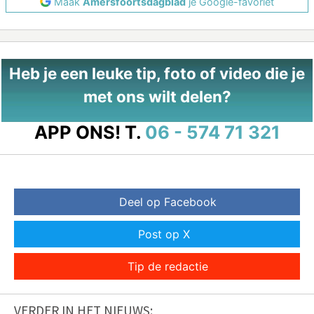
Maak
Amersfoortsdagblad
je Google-favoriet
Heb je een leuke tip, foto of video die je
met ons wilt delen?
APP ONS!
T.
06 - 574 71 321
Deel op Facebook
Post op X
Tip de redactie
VERDER IN HET NIEUWS: