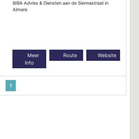
BIBA Advies & Diensten aan de Siennastraat in
Almere
Meer
Route
Website
Info
1