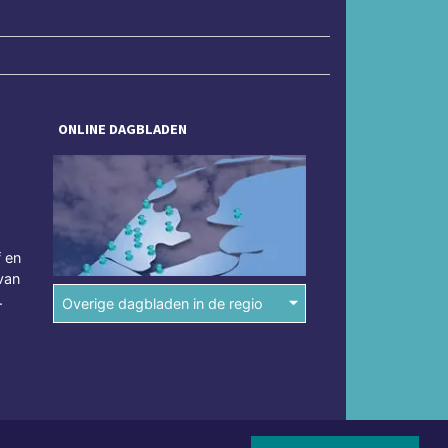
ONLINE DAGBLADEN
f en
van
.
Overige dagbladen in de regio