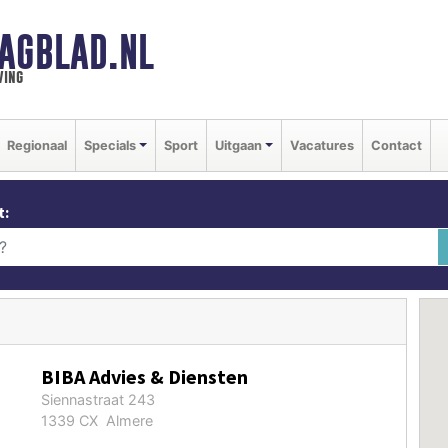
AGBLAD.NL
ving
Regionaal
Specials
Sport
Uitgaan
Vacatures
Contact
t:
BIBA Advies & Diensten
Siennastraat 243
1339 CX Almere